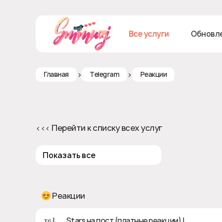
Все услуги
Обновл
>
>
Главная
Telegram
Реакции
<<< Перейти к списку всех услуг
Показать все
Реакции
ᴛɢ | ⭐ Stars на пост (платные реакции) | ❎