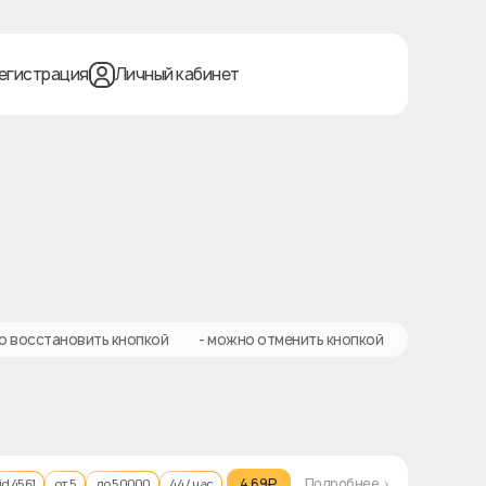
егистрация
Личный кабинет
о восстановить кнопкой
❎ - можно отменить кнопкой
4.69₽‎
Подробнее >
id 4561
от 5
до 50000
44 / час