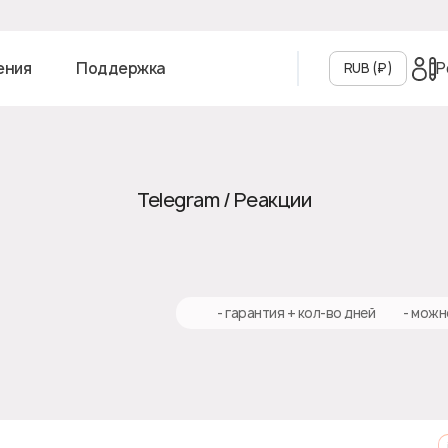
Р
ения
Поддержка
RUB (₽‎)
Telegram / Реакции
♻️ - гарантия + кол-во дней
✅ - можн