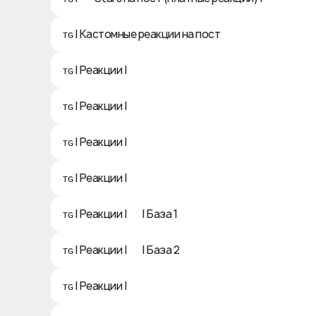
ᴛɢ | Кастомные реакции на пост
ᴛɢ | Реакции | 👍🤩🎉🔥❤️🥰👏🏻
ᴛɢ | Реакции | 👎😢💩🤮🤬
ᴛɢ | Реакции | 💯 😍 ❤️‍🔥 🤡 🕊 🐳
ᴛɢ | Реакции | 🥱🥴🌚🍌💔🤨😐🖕😈
ᴛɢ | Реакции | 👍| База 1
ᴛɢ | Реакции | 👍| База 2
ᴛɢ | Реакции | 👎