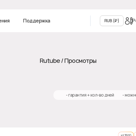
Р
ения
Поддержка
RUB (₽‎)
Rutube / Просмотры
♻️ - гарантия + кол-во дней
✅ - можн
id 3910