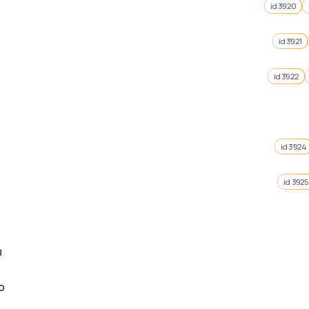
id 3920
id 3921
id 3922
id 3924
id 3925
я
о 🔞