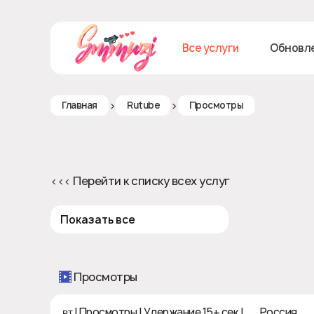
Все услуги
Обновл
>
>
Главная
Rutube
Просмотры
<<< Перейти к списку всех услуг
Показать все
Просмотры
ʀᴛ | Просмотры | Удержание 15+ сек | 🇷🇺 Россия