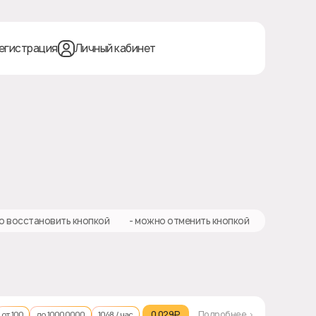
егистрация
Личный кабинет
о восстановить кнопкой
❎ - можно отменить кнопкой
0.029₽‎
Подробнее >
от 100
до 10000000
1048 / час