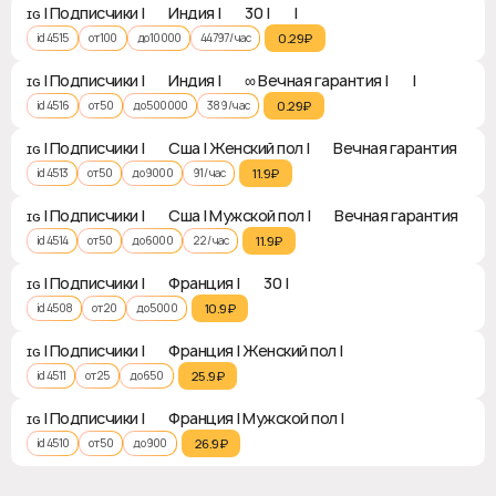
ɪɢ | Подписчики | 🇮🇳 Индия | ♻ 30 | ❎ | ✅
id 4515
от 100
до 10000
44797 / час
0.29₽‎
ɪɢ | Подписчики | 🇮🇳 Индия | ♻ ∞ Вечная гарантия | ❎ | ✅
id 4516
от 50
до 500000
389 / час
0.29₽‎
ɪɢ | Подписчики | 🇺🇸 Сша | Женский пол | ♻ Вечная гарантия
id 4513
от 50
до 9000
91 / час
11.9₽‎
ɪɢ | Подписчики | 🇺🇸 Сша | Мужской пол | ♻ Вечная гарантия
id 4514
от 50
до 6000
22 / час
11.9₽‎
ɪɢ | Подписчики | 🇫🇷 Франция | ♻ 30 | ❎
id 4508
от 20
до 5000
10.9₽‎
ɪɢ | Подписчики | 🇫🇷 Франция | Женский пол | ❎
id 4511
от 25
до 650
25.9₽‎
ɪɢ | Подписчики | 🇫🇷 Франция | Мужской пол | ❎
id 4510
от 50
до 900
26.9₽‎