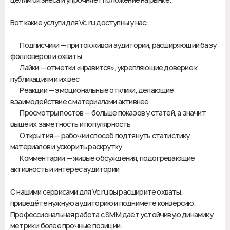
Вот какие услуги для Vc.ru доступны у нас:
🙋 Подписчики — приток живой аудитории, расширяющий базу
фолловеров и охваты
❤️ Лайки — отметки «нравится», укрепляющие доверие к
публикациям и их вес
😊 Реакции — эмоциональные отклики, делающие
взаимодействие с материалами активнее
👁 Просмотры постов — больше показов у статей, а значит
выше их заметность и популярность
📌 Открытия — рабочий способ подтянуть статистику
материалов и ускорить раскрутку
💬 Комментарии — живые обсуждения, подогревающие
активность и интерес аудитории
С нашими сервисами для Vc.ru вы расширите охваты,
приведёте нужную аудиторию и поднимете конверсию.
Профессиональная работа с SMM даёт устойчивую динамику
метрик и более прочные позиции.