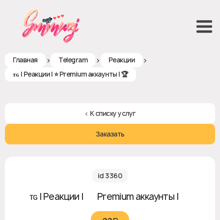
>
>
>
Главная
Telegram
Реакции
ᴛɢ | Реакции | ⭐️ Premium аккаунты | 🏆
< К списку услуг
Заказать
id 3360
ᴛɢ | Реакции | ⭐️ Premium аккаунты | 🏆