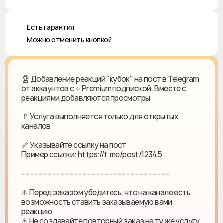
♻️ Есть гарантия
❎ Можно отменить кнопкой
🏆 Добавление реакций "кубок" на пост в Telegram
от аккаунтов с ⭐️ Premium подпиской. Вместе с
реакциями добавляются просмотры
🚩 Услуга выполняется только для открытых
каналов
🔗 Указывайте ссылку на пост
Пример ссылки: https://t.me/post/12345
- - - - - - - - - - - - - - - - - - - - - - - - - - - - - - - - - -
⚠️ Перед заказом убедитесь, что на канале есть
возможность ставить заказываемую вами
реакцию
⚠️ Не создавайте повторный заказ на ту же услугу