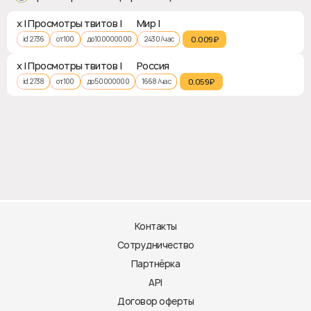
x | Просмотры твитов | 🌏 Мир | ❎
id 2736
от 100
до 100000000
2430 / час
0.009₽‎
x | Просмотры твитов | 🇷🇺 Россия
id 2738
от 100
до 50000000
1668 / час
0.059₽‎
Контакты
Сотрудничество
Партнёрка
API
Договор оферты