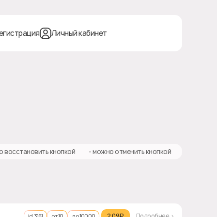
егистрация
Личный кабинет
о восстановить кнопкой
❎ - можно отменить кнопкой
2.09₽‎
Подробнее >
id 3161
от 10
до 10000