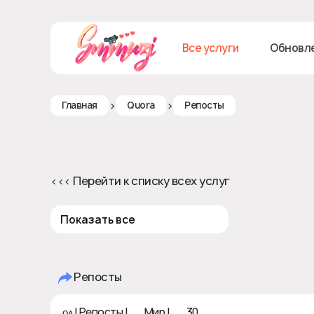
Все услуги
Обновл
>
>
Главная
Quora
Репосты
<<< Перейти к списку всех услуг
Показать все
Репосты
ǫᴀ | Репосты | 🌏 Мир | ♻ 30