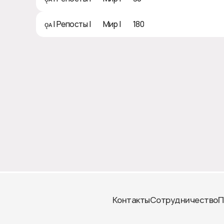
ǫᴀ | Репосты | 🌏 Мир | ♻ 180
Контакты
Сотрудничество
П