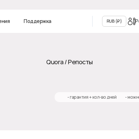
Р
ения
Поддержка
RUB (₽‎)
Quora / Репосты
♻️ - гарантия + кол-во дней
✅ - можн