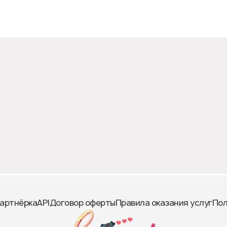
артнёрка
API
Договор оферты
Правила оказания услуг
Пол