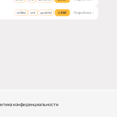
4.89₽‎
Подробнее >
id 3162
от 5
до 4000
итика конфиденциальности