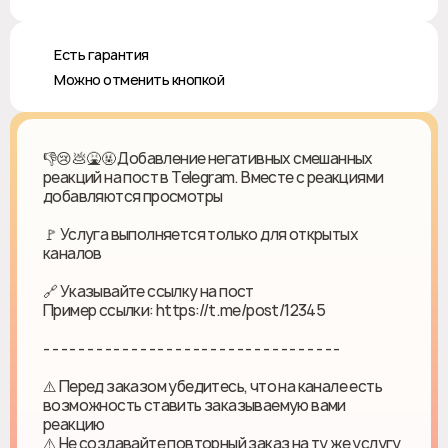
♻️ Есть гарантия
❎ Можно отменить кнопкой
👎😢💩🤮🤬 Добавление негативных смешанных
реакций на пост в Telegram. Вместе с реакциями
добавляются просмотры
🚩 Услуга выполняется только для открытых
каналов
🔗 Указывайте ссылку на пост
Пример ссылки: https://t.me/post/12345
- - - - - - - - - - - - - - - - - - - - - - - - - - - - - - - - - -
⚠️ Перед заказом убедитесь, что на канале есть
возможность ставить заказываемую вами
реакцию
⚠️ Не создавайте повторный заказ на ту же услугу