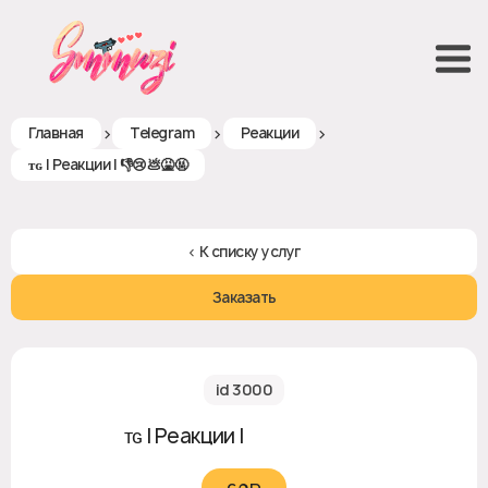
>
>
>
Главная
Telegram
Реакции
ᴛɢ | Реакции | 👎😢💩🤮🤬
< К списку услуг
Заказать
id 3000
ᴛɢ | Реакции | 👎😢💩🤮🤬