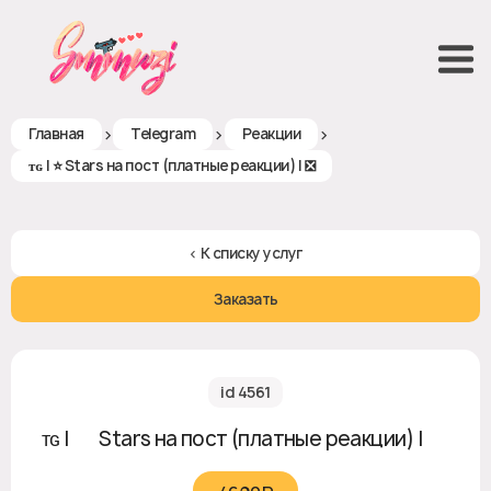
>
>
>
Главная
Telegram
Реакции
ᴛɢ | ⭐ Stars на пост (платные реакции) | ❎
< К списку услуг
Заказать
id 4561
ᴛɢ | ⭐ Stars на пост (платные реакции) | ❎