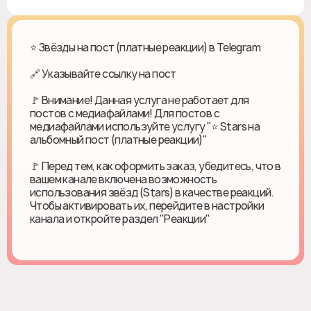
⭐ Звёзды на пост (платные реакции) в Telegram
🔗 Указывайте ссылку на пост
🚩 Внимание! Данная услуга не работает для
постов с медиафайлами! Для постов с
медиафайлами используйте услугу "⭐ Stars на
альбомный пост (платные реакции)"
🚩 Перед тем, как оформить заказ, убедитесь, что в
вашем канале включена возможность
использования звёзд (Stars) в качестве реакций.
Чтобы активировать их, перейдите в настройки
канала и откройте раздел "Реакции"