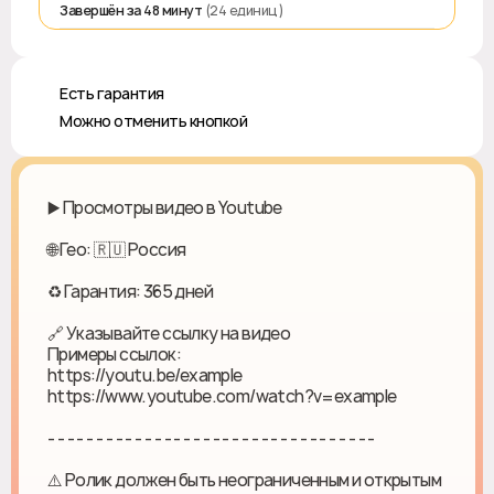
Завершён за 48 минут
(24 единиц)
♻️ Есть гарантия
❎ Можно отменить кнопкой
▶️ Просмотры видео в Youtube
🌐 Гео: 🇷🇺 Россия
♻ Гарантия: 365 дней
🔗 Указывайте ссылку на видео
Примеры ссылок:
https://youtu.be/example
https://www.youtube.com/watch?v=example
- - - - - - - - - - - - - - - - - - - - - - - - - - - - - - - - - -
⚠️ Ролик должен быть неограниченным и открытым