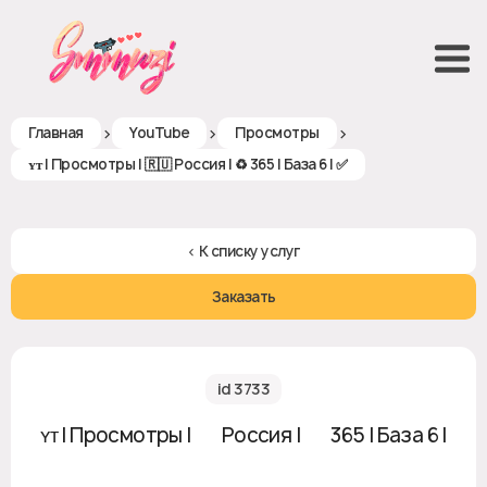
>
>
>
Главная
YouTube
Просмотры
ʏᴛ | Просмотры | 🇷🇺 Россия | ♻ 365 | База 6 | ✅
< К списку услуг
Заказать
id 3733
ʏᴛ | Просмотры | 🇷🇺 Россия | ♻ 365 | База 6 |
✅