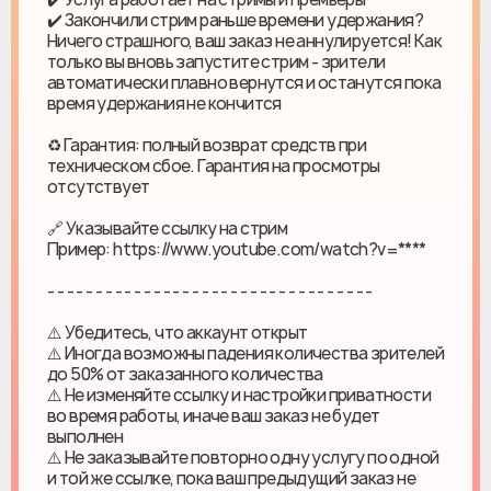
✔️ Закончили стрим раньше времени удержания?
Ничего страшного, ваш заказ не аннулируется! Как
только вы вновь запустите стрим - зрители
автоматически плавно вернутся и останутся пока
время удержания не кончится
♻ Гарантия: полный возврат средств при
техническом сбое. Гарантия на просмотры
отсутствует
🔗 Указывайте ссылку на стрим
Пример: https://www.youtube.com/watch?v=****
- - - - - - - - - - - - - - - - - - - - - - - - - - - - - - - - - -
⚠️ Убедитесь, что аккаунт открыт
⚠️ Иногда возможны падения количества зрителей
до 50% от заказанного количества
⚠️ Не изменяйте ссылку и настройки приватности
во время работы, иначе ваш заказ не будет
выполнен
⚠️ Не заказывайте повторно одну услугу по одной
и той же ссылке, пока ваш предыдущий заказ не