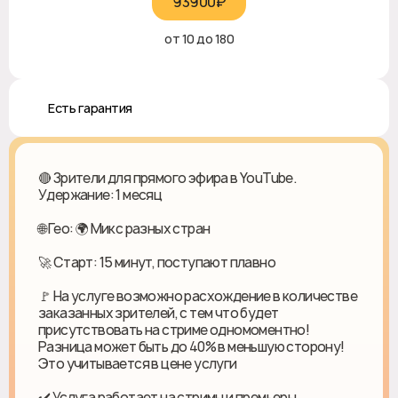
93900₽‎
от 10 до 180
♻️ Есть гарантия
🔴 Зрители для прямого эфира в YouTube.
Удержание: 1 месяц
🌐 Гео: 🌍 Микс разных стран
🚀 Старт: 15 минут, поступают плавно
🚩 На услуге возможно расхождение в количестве
заказанных зрителей, с тем что будет
присутствовать на стриме одномоментно!
Разница может быть до 40% в меньшую сторону!
Это учитывается в цене услуги
✔️ Услуга работает на стримы и премьеры