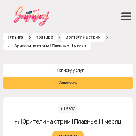
>
>
>
Главная
YouTube
Зрители на стрим
ʏᴛ | Зрители на стрим | Плавные | 1 месяц
< К списку услуг
Заказать
id 3617
ʏᴛ | Зрители на стрим | Плавные | 1 месяц