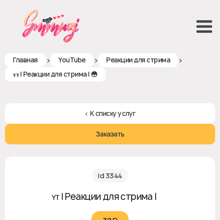
>
>
>
Главная
YouTube
Реакции для стрима
ʏᴛ | Реакции для стрима | 😳
< К списку услуг
Заказать
id 3344
ʏᴛ | Реакции для стрима | 😳