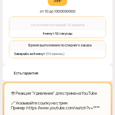
39₽‎
от 10 до 1000000000
⌛
На основе последних 10 заказов
6 минут 52 секунды
⏱️ Время выполнения последнего заказа
Завершён за 6 минут
(110 единиц)
♻️ Есть гарантия
😳 Реакция "Удивление" для стрима на YouTube
🔗 Указывайте ссылку на стрим
Пример: https://www.youtube.com/watch?v=****