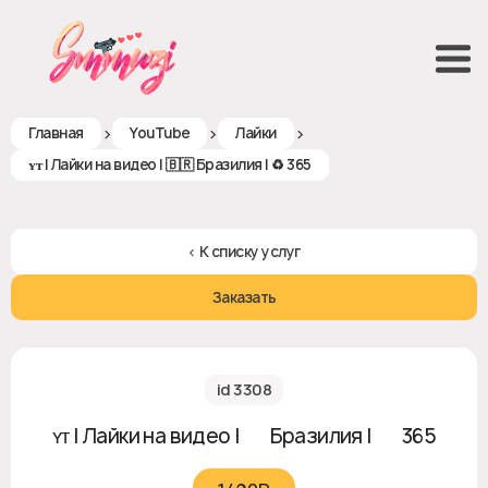
>
>
>
Главная
YouTube
Лайки
ʏᴛ | Лайки на видео | 🇧🇷 Бразилия | ♻ 365
< К списку услуг
Заказать
id 3308
ʏᴛ | Лайки на видео | 🇧🇷 Бразилия | ♻ 365