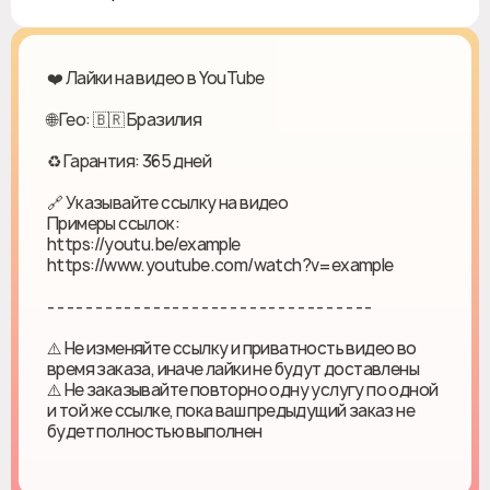
❤️ Лайки на видео в YouTube
🌐 Гео: 🇧🇷 Бразилия
♻ Гарантия: 365 дней
🔗 Указывайте ссылку на видео
Примеры ссылок:
https://youtu.be/example
https://www.youtube.com/watch?v=example
- - - - - - - - - - - - - - - - - - - - - - - - - - - - - - - - - -
⚠️ Не изменяйте ссылку и приватность видео во
время заказа, иначе лайки не будут доставлены
⚠️ Не заказывайте повторно одну услугу по одной
и той же ссылке, пока ваш предыдущий заказ не
будет полностью выполнен