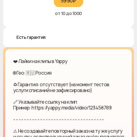
5990₽‎
от 10 до 1000
♻️ Есть гарантия
❤️ Лайки на клипы в Yappy
🌐 Гео: 🇷🇺 Россия
♻ Гарантия: отсутствует (на момент тестов
услуги списаний не зафиксировано)
🔗 Указывайте ссылку на клип
Пример: https://yappy.media/video/123456789
- - - - - - - - - - - - - - - - - - - - - - - - - - - - - - - - - -
⚠️ Не создавайте повторный заказ на ту же услугу
и ссылку, если предыдущий заказ ещё выполняется