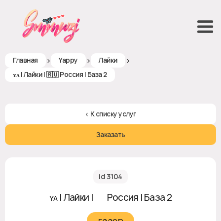
>
>
>
Главная
Yappy
Лайки
ʏᴀ | Лайки | 🇷🇺 Россия | База 2
< К списку услуг
Заказать
id 3104
ʏᴀ | Лайки | 🇷🇺 Россия | База 2