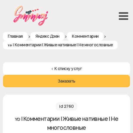
>
>
>
Главная
Яндекс Дзен
Комментарии
ʏᴅ | Комментарии | Живые нативные | Не многословные
< К списку услуг
Заказать
id 2760
ʏᴅ | Комментарии | Живые нативные | Не
многословные