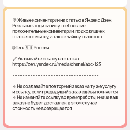
💬 Живые комментарии на статью в Яндекс Дзен.
Реальные люди напишут небольшие
положительные комментарии, подходящие к
статье по смыслу, а также лайкнут ваш пост
🌐 Гео: 🇷🇺 Россия
🔗 Указывайте ссылку на статью
https://zen.yandex.ru/media/chanel/abc-123
- - - - - - - - - - - - - - - - - - - - - - - - - - - - - - - - - -
⚠️ Не создавайте повторный заказ на ту же услугу
и ссылку, если предыдущий заказ ещё выполняется
⚠️ Не изменяйте ссылку во время работы, иначе ваш
заказ не будет доставлен, в этом случае
стоимость не возвращается