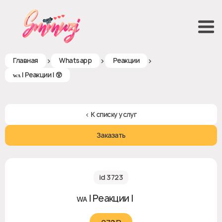
>
>
>
Главная
Whatsapp
Реакции
ᴡᴀ | Реакции | 😲
< К списку услуг
Заказать
id 3723
ᴡᴀ | Реакции | 😲