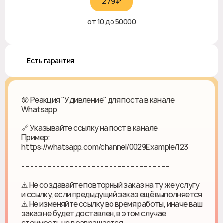
279₽‎
от 10 до 50000
♻️ Есть гарантия
😲 Реакция "Удивление" для поста в канале
Whatsapp
🔗 Указывайте ссылку на пост в канале
Пример:
https://whatsapp.com/channel/0029Example/123
- - - - - - - - - - - - - - - - - - - - - - - - - - - - - - - - - -
⚠️ Не создавайте повторный заказ на ту же услугу
и ссылку, если предыдущий заказ ещё выполняется
⚠️ Не изменяйте ссылку во время работы, иначе ваш
заказ не будет доставлен, в этом случае
стоимость не возвращается