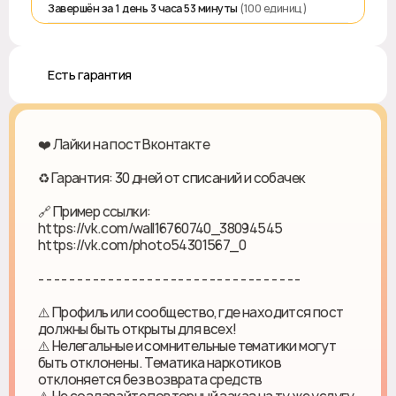
Завершён за 1 день 3 часа 53 минуты
(100 единиц)
♻️ Есть гарантия
❤️ Лайки на пост Вконтакте
♻ Гарантия: 30 дней от списаний и собачек
🔗 Пример ссылки:
https://vk.com/wall16760740_38094545
https://vk.com/photo54301567_0
- - - - - - - - - - - - - - - - - - - - - - - - - - - - - - - - - -
⚠️ Профиль или сообщество, где находится пост
должны быть открыты для всех!
⚠️ Нелегальные и сомнительные тематики могут
быть отклонены. Тематика наркотиков
отклоняется без возврата средств