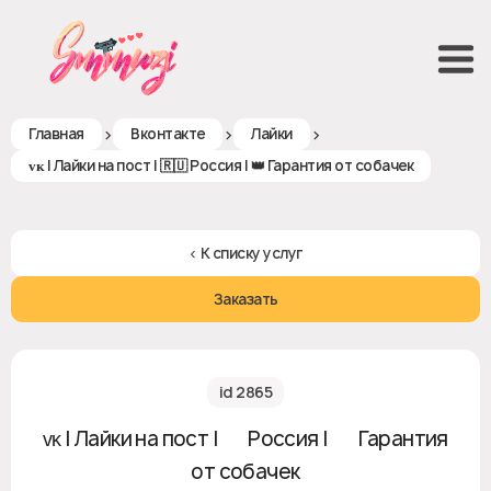
>
>
>
Главная
Вконтакте
Лайки
ᴠᴋ | Лайки на пост | 🇷🇺 Россия | 👑 Гарантия от собачек
< К списку услуг
Заказать
id 2865
ᴠᴋ | Лайки на пост | 🇷🇺 Россия | 👑 Гарантия
от собачек