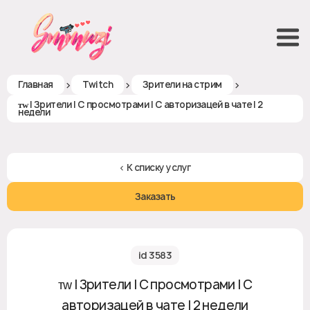
>
>
>
Главная
Twitch
Зрители на стрим
ᴛᴡ | Зрители | С просмотрами | С авторизацей в чате | 2
недели
< К списку услуг
Заказать
id 3583
ᴛᴡ | Зрители | С просмотрами | С
авторизацей в чате | 2 недели