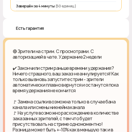
Завершён за 4 минуты
(50 единиц)
♻️ Есть гарантия
🔴 Зрители на стрим. С просмотрами. С
авторизацией в чате. Удержание 2 недели
✔️ Закончили стрим раньше времени удержания?
Ничего страшного, ваш заказ не аннулируется! Как
только вы вновь запустите стрим - зрители
автоматически плавно вернутся и останутся пока
время удержания не кончится
🚩 Замена ссылки возможна только в случае бана
канала или смены никнейма канала
🚩 На услуге возможно расхождение в количестве
заказанных зрителей, с тем что будет
присутствовать на стриме одномоментно!
Разница может быть +-10% как в меньшую так и в