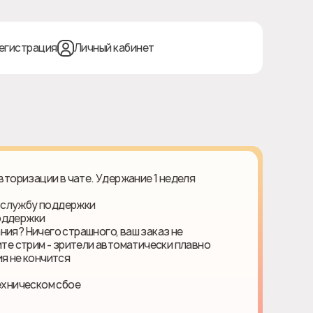
егистрация
Личный кабинет
авторизации в чате. Удержание 1 неделя
 службу поддержки
поддержки
ния? Ничего страшного, ваш заказ не
ите стрим - зрители автоматически плавно
я не кончится
ехническом сбое