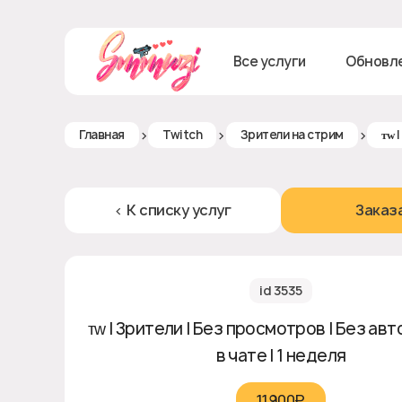
Все услуги
Обновл
>
>
>
Главная
Twitch
Зрители на стрим
ᴛᴡ 
< К списку услуг
Заказ
id 3535
ᴛᴡ | Зрители | Без просмотров | Без ав
в чате | 1 неделя
11900₽‎