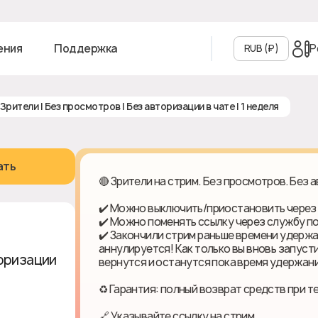
Р
ения
Поддержка
RUB (₽‎)
| Зрители | Без просмотров | Без авторизации в чате | 1 неделя
ать
🔴 Зрители на стрим. Без просмотров. Без 
✔️ Можно выключить/приостановить через
✔️ Можно поменять ссылку через службу 
✔️ Закончили стрим раньше времени удержа
аннулируется! Как только вы вновь запуст
торизации
вернутся и останутся пока время удержани
♻ Гарантия: полный возврат средств при т
🔗 Указывайте ссылку на стрим