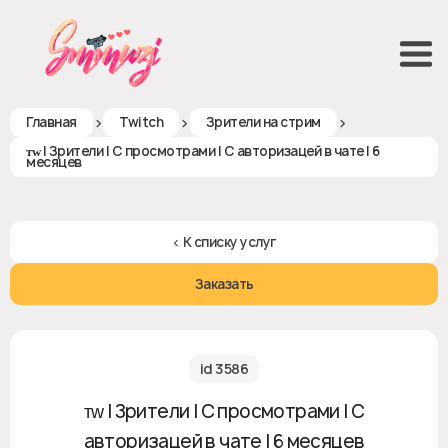
>
>
>
Главная
Twitch
Зрители на стрим
ᴛᴡ | Зрители | С просмотрами | С авторизацей в чате | 6
месяцев
< К списку услуг
Заказать
id 3586
ᴛᴡ | Зрители | С просмотрами | С
авторизацей в чате | 6 месяцев