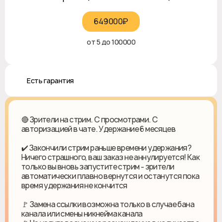
649000₽‎
от 5 до 100000
♻️ Есть гарантия
🔴 Зрители на стрим. С просмотрами. С
авторизацией в чате. Удержание 6 месяцев
✔️ Закончили стрим раньше времени удержания?
Ничего страшного, ваш заказ не аннулируется! Как
только вы вновь запустите стрим - зрители
автоматически плавно вернутся и останутся пока
время удержания не кончится
🚩 Замена ссылки возможна только в случае бана
канала или смены никнейма канала