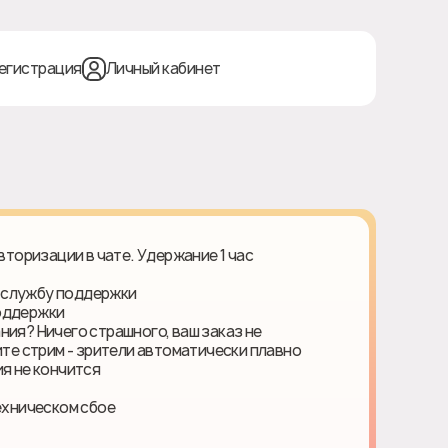
егистрация
Личный кабинет
авторизации в чате. Удержание 1 час
 службу поддержки
поддержки
ния? Ничего страшного, ваш заказ не
ите стрим - зрители автоматически плавно
я не кончится
ехническом сбое