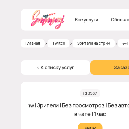
Все услуги
Обновл
>
>
>
Главная
Twitch
Зрители на стрим
ᴛᴡ 
< К списку услуг
Заказ
id 3537
ᴛᴡ | Зрители | Без просмотров | Без ав
в чате | 1 час
390₽‎