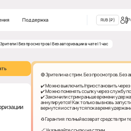
Р
ения
Поддержка
RUB (₽‎)
| Зрители | Без просмотров | Без авторизации в чате | 1 час
ать
🔴 Зрители на стрим. Без просмотров. Без 
✔️ Можно выключить/приостановить через
✔️ Можно поменять ссылку через службу 
✔️ Закончили стрим раньше времени удержа
аннулируется! Как только вы вновь запуст
торизации
вернутся и останутся пока время удержани
♻ Гарантия: полный возврат средств при т
🔗 Указывайте ссылку на стрим