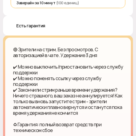
Завершён за 10 минут
(100 единиц)
♻️ Есть гарантия
🔴 Зрители на стрим. Без просмотров. С
авторизацией в чате. Удержание 3 дня
✔️ Можно выключить/приостановить через службу
поддержки
✔️ Можно поменять ссылку через службу
поддержки
✔️ Закончили стрим раньше времени удержания?
Ничего страшного, ваш заказ не аннулируется! Как
только вы вновь запустите стрим - зрители
автоматически плавно вернутся и останутся пока
время удержания не кончится
♻ Гарантия: полный возврат средств при
техническом сбое