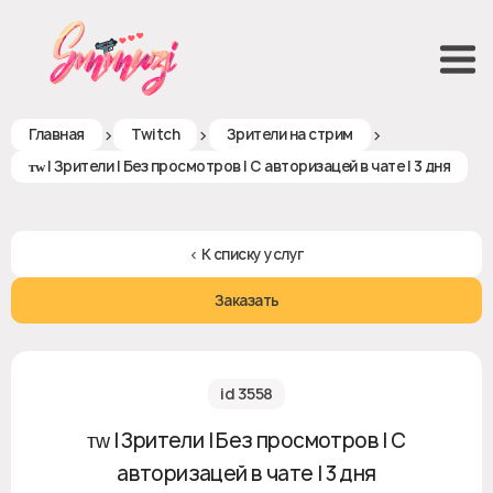
>
>
>
Главная
Twitch
Зрители на стрим
ᴛᴡ | Зрители | Без просмотров | С авторизацей в чате | 3 дня
< К списку услуг
Заказать
id 3558
ᴛᴡ | Зрители | Без просмотров | С
авторизацей в чате | 3 дня