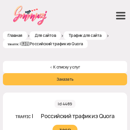
>
>
>
Главная
Для сайтов
Трафик для сайта
ᴛʀᴀғғɪᴄ | 🇷🇺 Российский трафик из Quora
< К списку услуг
Заказать
id 4469
ᴛʀᴀғғɪᴄ | 🇷🇺 Российский трафик из Quora