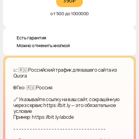
390₽‎
от 500 до 1000000
♻️ Есть гарантия
❎ Можно отменить кнопкой
📈 🇷🇺 Российский трафик для вашего сайта из
Quora
🌐 Гео: 🇷🇺 Россия
🔗 Указывайте ссылку на ваш сайт, сокращённую
через сервис https://bit.ly — это обязательное
условие
Пример: https://bit.ly/abcde
- - - - - - - - - - - - - - - - - - - - - - - - - - - - - - - - - -