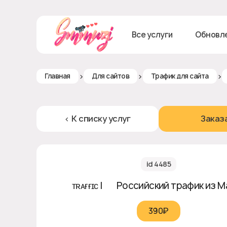
Все услуги
Обновл
>
>
>
Главная
Для сайтов
Трафик для сайта
< К списку услуг
Заказ
id 4485
ᴛʀᴀғғɪᴄ | 🇷🇺 Российский трафик из Ma
390₽‎