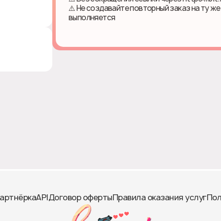
⚠️ Не создавайте повторный заказ на ту же
выполняется
артнёрка
API
Договор оферты
Правила оказания услуг
Пол