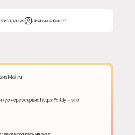
егистрация
Личный кабинет
 из Mail.ru
ную через сервис https://bit.ly — это
.ly заказ создать нельзя