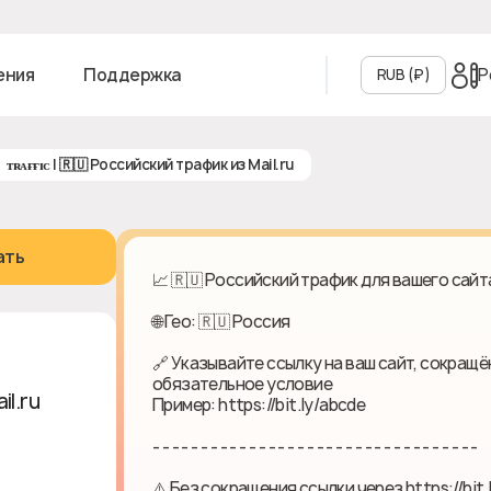
Р
ения
Поддержка
RUB (₽‎)
ᴛʀᴀғғɪᴄ | 🇷🇺 Российский трафик из Mail.ru
ать
📈 🇷🇺 Российский трафик для вашего сайта
🌐 Гео: 🇷🇺 Россия
🔗 Указывайте ссылку на ваш сайт, сокращён
обязательное условие
il.ru
Пример: https://bit.ly/abcde
- - - - - - - - - - - - - - - - - - - - - - - - - - - - - - - - - -
⚠️ Без сокращения ссылки через https://bit