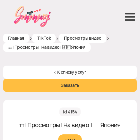
>
>
>
Главная
TikTok
Просмотры видео
ᴛᴛ | Просмотры | На видео | 🇯🇵 Япония
< К списку услуг
Заказать
id 4154
ᴛᴛ | Просмотры | На видео | 🇯🇵 Япония