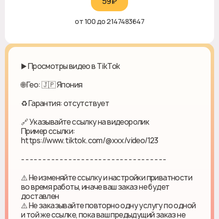
59₽‎
от 100 до 2147483647
▶️ Просмотры видео в TikTok
🌐 Гео: 🇯🇵 Япония
♻ Гарантия: отсутствует
🔗 Указывайте ссылку на видеоролик
Пример ссылки:
https://www.tiktok.com/@xxx/video/123
- - - - - - - - - - - - - - - - - - - - - - - - - - - - - - - - - -
⚠️ Не изменяйте ссылку и настройки приватности
во время работы, иначе ваш заказ не будет
доставлен
⚠️ Не заказывайте повторно одну услугу по одной
и той же ссылке, пока ваш предыдущий заказ не