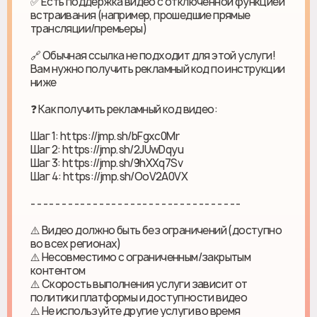
✅ Есть поддержка видео с отключенной функцией
встраивания (например, прошедшие прямые
трансляции/премьеры)
🔗 Обычная ссылка не подходит для этой услуги!
Вам нужно получить рекламный код по инструкции
ниже
❓ Как получить рекламный код видео:
Шаг 1: https://jmp.sh/bFgxc0Mr
Шаг 2: https://jmp.sh/2JUwDqyu
Шаг 3: https://jmp.sh/9hXXq7Sv
Шаг 4: https://jmp.sh/OoV2A0VX
- - - - - - - - - - - - - - - - - - - - - - - - - - - - - - - - - -
⚠️ Видео должно быть без ограничений (доступно
во всех регионах)
⚠️ Несовместимо с ограниченным/закрытым
контентом
⚠️ Скорость выполнения услуги зависит от
политики платформы и доступности видео
⚠️ Не используйте другие услуги во время