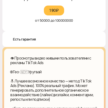
190₽‎
от 50000 до 100000000
♻️ Есть гарантия
👁️ Просмотры видео живыми пользователями с
рекламы TikTok Ads
🌐 Гео: 🇺🇾 Уругвай
🔝 Лучшее возможное качество — метод TikTok
Ads (Реклама). 100% реальный трафик. Может
генерировать дополнительное органическое
взаимодействие (лайки/дизлайки, комментарии,
репосты или подписки)