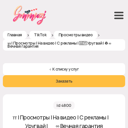
>
>
>
Главная
TikTok
Просмотры видео
ᴛᴛ | Просмотры | На видео | С рекламы | 🇺🇾 Уругвай | ♻️ ∞
Вечная гарантия
< К списку услуг
Заказать
id 4800
ᴛᴛ | Просмотры | На видео | С рекламы | 🇺🇾
Уругвай | ♻️ ∞ Вечная гарантия