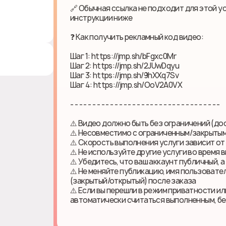
🔗 Обычная ссылка не подходит для этой у
инструкции ниже
❓ Как получить рекламный код видео:
Шаг 1: https://jmp.sh/bFgxc0Mr
Шаг 2: https://jmp.sh/2JUwDqyu
Шаг 3: https://jmp.sh/9hXXq7Sv
Шаг 4: https://jmp.sh/OoV2A0VX
- - - - - - - - - - - - - - - - - - - - - - - - - - - - - - - - - -
⚠️ Видео должно быть без ограничений (до
⚠️ Несовместимо с ограниченным/закрыты
⚠️ Скорость выполнения услуги зависит о
⚠️ Не используйте другие услуги во время 
⚠️ Убедитесь, что ваш аккаунт публичный, а
⚠️ Не меняйте публикацию, имя пользовате
(закрытый/открытый) после заказа
⚠️ Если вы перешли в режим приватности ил
автоматически считаться выполненным, б