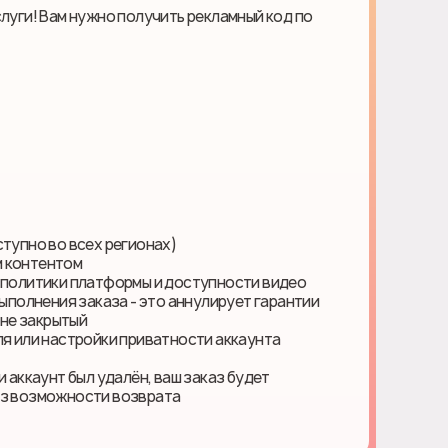
слуги! Вам нужно получить рекламный код по
ступно во всех регионах)
м контентом
т политики платформы и доступности видео
выполнения заказа - это аннулирует гарантии
 не закрытый
ля или настройки приватности аккаунта
и аккаунт был удалён, ваш заказ будет
ез возможности возврата