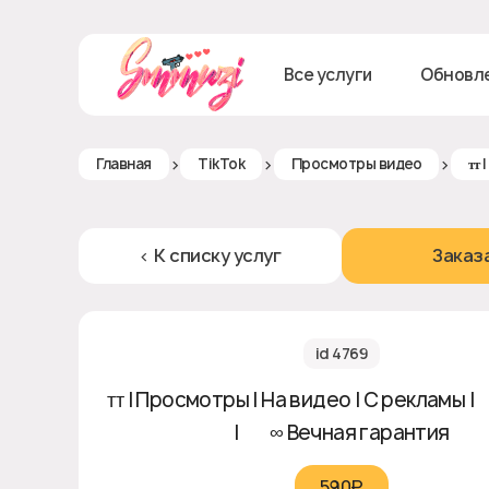
Все услуги
Обновл
>
>
>
Главная
TikTok
Просмотры видео
ᴛᴛ 
< К списку услуг
Заказ
id 4769
ᴛᴛ | Просмотры | На видео | С рекламы | 
| ♻️ ∞ Вечная гарантия
590₽‎