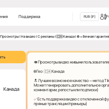
Р
ения
Поддержка
RUB (₽‎)
| Просмотры | На видео | С рекламы | 🇨🇦 Канада | ♻️ ∞ Вечная гарантия
ать
👁️ Просмотры видео живыми пользователям
🌐 Гео: 🇨🇦 Канада
🔝 Лучшее возможное качество — метод Tik
Может генерировать дополнительное орга
🇦 Канада
комментарии, репосты или подписки)
✅ Есть поддержка видео с отключенной фу
прямые трансляции/премьеры)