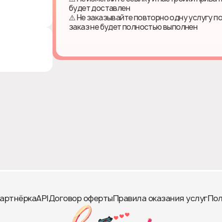
будет доставлен
⚠️ Не заказывайте повторно одну услугу п
заказ не будет полностью выполнен
артнёрка
API
Договор оферты
Правила оказания услуг
Пол