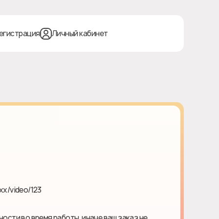
егистрация
Личный кабинет
xx/video/123
ности во время работы, иначе ваш заказ не