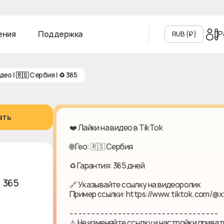
Р
ения
Поддержка
RUB (₽‎)
идео | 🇷🇸 Сербия | ♻ 365
ать
❤️ Лайки на видео в TikTok
🌐 Гео: 🇷🇸 Сербия
♻ Гарантия: 365 дней
♻ 365
🔗 Указывайте ссылку на видеоролик
Пример ссылки: https://www.tiktok.com/@x
- - - - - - - - - - - - - - - - - - - - - - - - - - - - - - - - - -
⚠️ Не изменяйте ссылку и настройки приват