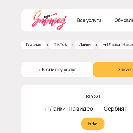
Все услуги
Обновл
>
>
>
Главная
TikTok
Лайки
ᴛᴛ | Лайки | На в
< К списку услуг
Заказ
id 4331
ᴛᴛ | Лайки | На видео | 🇷🇸 Сербия | 
69₽‎