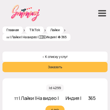
>
>
>
Главная
TikTok
Лайки
ᴛᴛ | Лайки | На видео | 🇮🇳 Индия | ♻ 365
< К списку услуг
Заказать
id 4299
ᴛᴛ | Лайки | На видео | 🇮🇳 Индия | ♻ 365