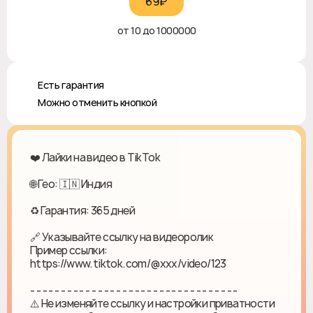
69₽‎
от 10 до 1000000
♻️ Есть гарантия
❎ Можно отменить кнопкой
❤️ Лайки на видео в TikTok
🌐 Гео: 🇮🇳 Индия
♻ Гарантия: 365 дней
🔗 Указывайте ссылку на видеоролик
Пример ссылки:
https://www.tiktok.com/@xxx/video/123
- - - - - - - - - - - - - - - - - - - - - - - - - - - - - - - - - -
⚠️ Не изменяйте ссылку и настройки приватности