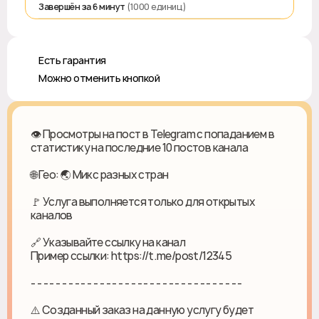
Завершён за 6 минут
(1000 единиц)
♻️ Есть гарантия
❎ Можно отменить кнопкой
👁️ Просмотры на пост в Telegram с попаданием в
статистику на последние 10 постов канала
🌐 Гео: 🌏 Микс разных стран
🚩 Услуга выполняется только для открытых
каналов
🔗 Указывайте ссылку на канал
Пример ссылки: https://t.me/post/12345
- - - - - - - - - - - - - - - - - - - - - - - - - - - - - - - - - -
⚠️ Созданный заказ на данную услугу будет