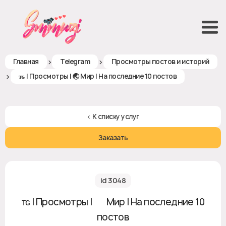
>
>
Главная
Telegram
Просмотры постов и историй
>
ᴛɢ | Просмотры | 🌏 Мир | На последние 10 постов
< К списку услуг
Заказать
id 3048
ᴛɢ | Просмотры | 🌏 Мир | На последние 10
постов