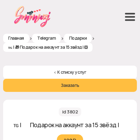
>
>
>
Главная
Telegram
Подарки
ᴛɢ | 🎁 Подарок на аккаунт за 15 звёзд | ❎
< К списку услуг
Заказать
id 3802
ᴛɢ | 🎁 Подарок на аккаунт за 15 звёзд | ❎