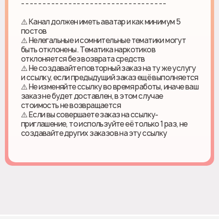
- - - - - - - - - - - - - - - - - - - - - - - - - - - - - - - - - -
⚠️ Канал должен иметь аватар и как минимум 5
постов
⚠️ Нелегальные и сомнительные тематики могут
быть отклонены. Тематика наркотиков
отклоняется без возврата средств
⚠️ Не создавайте повторный заказ на ту же услугу
и ссылку, если предыдущий заказ ещё выполняется
⚠️ Не изменяйте ссылку во время работы, иначе ваш
заказ не будет доставлен, в этом случае
стоимость не возвращается
⚠️ Если вы совершаете заказ на ссылку-
приглашение, то используйте её только 1 раз, не
создавайте других заказов на эту ссылку