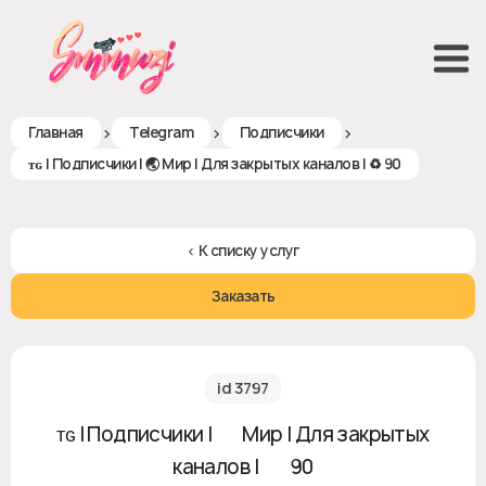
>
>
>
Главная
Telegram
Подписчики
ᴛɢ | Подписчики | 🌏 Мир | Для закрытых каналов | ♻ 90
< К списку услуг
Заказать
id 3797
ᴛɢ | Подписчики | 🌏 Мир | Для закрытых
каналов | ♻ 90