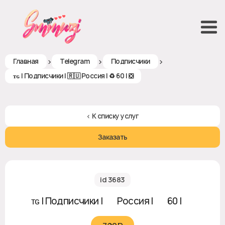
>
>
>
Главная
Telegram
Подписчики
ᴛɢ | Подписчики | 🇷🇺 Россия | ♻ 60 | ❎
< К списку услуг
Заказать
id 3683
ᴛɢ | Подписчики | 🇷🇺 Россия | ♻ 60 | ❎