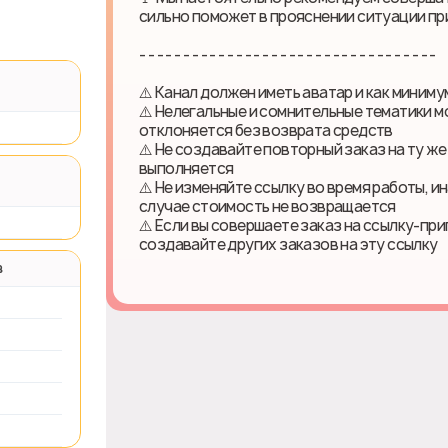
сильно поможет в прояснении ситуации пр
- - - - - - - - - - - - - - - - - - - - - - - - - - - - - - - - - -
⚠️ Канал должен иметь аватар и как миниму
⚠️ Нелегальные и сомнительные тематики м
отклоняется без возврата средств
⚠️ Не создавайте повторный заказ на ту же
выполняется
⚠️ Не изменяйте ссылку во время работы, и
случае стоимость не возвращается
⚠️ Если вы совершаете заказ на ссылку-приг
создавайте других заказов на эту ссылку
в