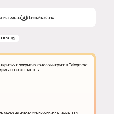
егистрация
Личный кабинет
| ♻ 20 | ❎
ткрытых и закрытых каналов и групп в Telegram с
одписанных аккаунтов
ь заказ на новую ссылку-приглашение, это