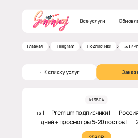
Все услуги
Обновл
>
>
>
Главная
Telegram
Подписчики
ᴛɢ | ⭐️
< К списку услуг
Заказ
id 3504
ᴛɢ | ⭐️Premium подписчики | 🇷🇺 Россия
дней + просмотры 5-20 постов | ♻ 
2590₽‎