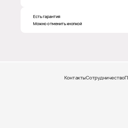
♻️ Есть гарантия
❎ Можно отменить кнопкой
Контакты
Сотрудничество
П