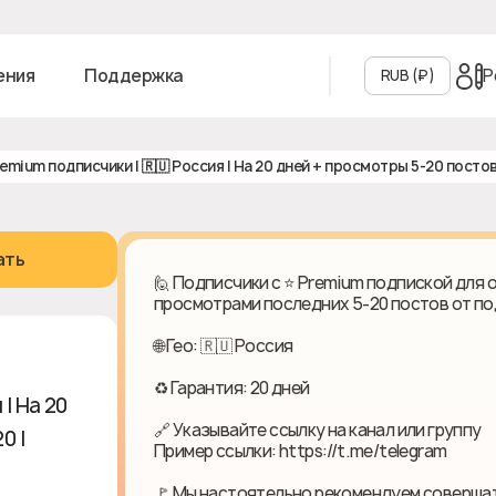
Р
ения
Поддержка
RUB (₽‎)
Premium подписчики | 🇷🇺 Россия | На 20 дней + просмотры 5-20 постов 
ать
🙋 Подписчики с ⭐️ Premium подпиской для о
просмотрами последних 5-20 постов от п
🌐 Гео: 🇷🇺 Россия
♻ Гарантия: 20 дней
 | На 20
🔗 Указывайте ссылку на канал или группу
20 | ❎
Пример ссылки: https://t.me/telegram
🚩 Мы настоятельно рекомендуем совершат