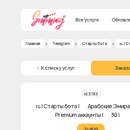
Все услуги
Обновл
>
>
>
Главная
Telegram
Старты бота
ᴛɢ | 
< К списку услуг
Заказ
id 3783
ᴛɢ | Старты бота | 🇦🇪 Арабские Эмира
Premium аккаунты | ♻ 30 | ❎
2490₽‎