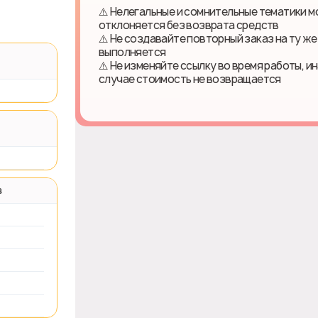
⚠️ Нелегальные и сомнительные тематики м
отклоняется без возврата средств
⚠️ Не создавайте повторный заказ на ту же
выполняется
⚠️ Не изменяйте ссылку во время работы, и
случае стоимость не возвращается
в