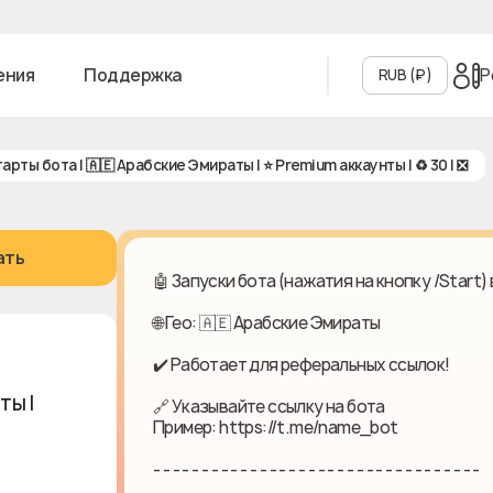
Р
ения
Поддержка
RUB (₽‎)
Старты бота | 🇦🇪 Арабские Эмираты | ⭐️ Premium аккаунты | ♻ 30 | ❎
ать
🤖 Запуски бота (нажатия на кнопку /Start)
🌐 Гео: 🇦🇪 Арабские Эмираты
✔️ Работает для реферальных ссылок!
ты | ⭐️
🔗 Указывайте ссылку на бота
Пример: https://t.me/name_bot
- - - - - - - - - - - - - - - - - - - - - - - - - - - - - - - - - -