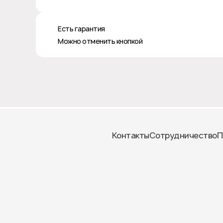
♻️ Есть гарантия
❎ Можно отменить кнопкой
Контакты
Сотрудничество
П