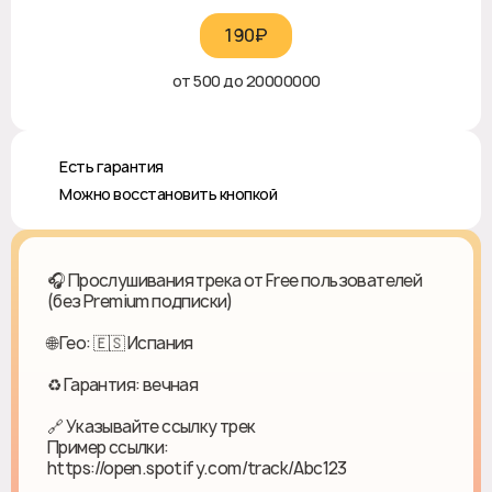
190₽‎
от 500 до 20000000
♻️ Есть гарантия
✅ Можно восстановить кнопкой
🎧 Прослушивания трека от Free пользователей
(без Premium подписки)
🌐 Гео: 🇪🇸 Испания
♻ Гарантия: вечная
🔗 Указывайте ссылку трек
Пример ссылки:
https://open.spotify.com/track/Abc123