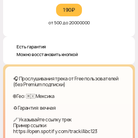
190₽‎
от 500 до 20000000
♻️ Есть гарантия
✅ Можно восстановить кнопкой
🎧 Прослушивания трека от Free пользователей
(без Premium подписки)
🌐 Гео: 🇲🇽 Мексика
♻ Гарантия: вечная
🔗 Указывайте ссылку трек
Пример ссылки:
https://open.spotify.com/track/Abc123