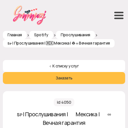
>
>
>
Главная
Spotify
Прослушивания
sᴘ | Прослушивания | 🇲🇽 Мексика | ♻ ∞ Вечная гарантия
< К списку услуг
Заказать
id 4050
sᴘ | Прослушивания | 🇲🇽 Мексика | ♻ ∞
Вечная гарантия