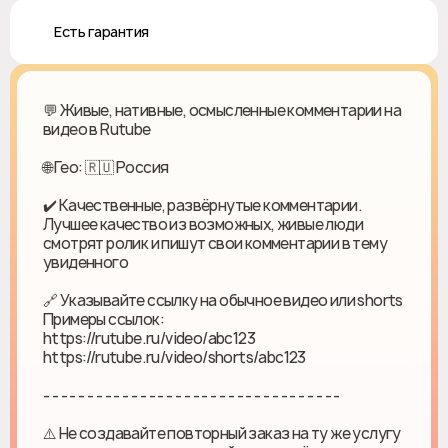
♻️ Есть гарантия
💬 Живые, нативные, осмысленные комментарии на
видео в Rutube
🌐 Гео: 🇷🇺 Россия
✔️ Качественные, развёрнутые комментарии.
Лучшее качество из возможных, живые люди
смотрят ролик и пишут свои комментарии в тему
увиденного
🔗 Указывайте ссылку на обычное видео или shorts
Примеры ссылок:
https://rutube.ru/video/abc123
https://rutube.ru/video/shorts/abc123
- - - - - - - - - - - - - - - - - - - - - - - - - - - - - - - - - -
⚠️ Не создавайте повторный заказ на ту же услугу