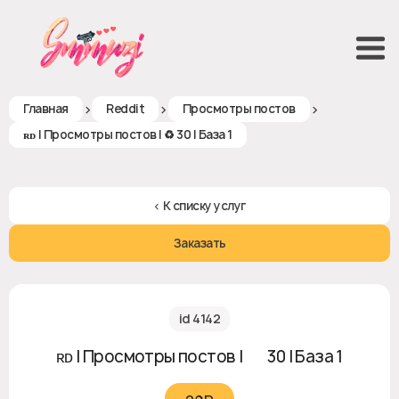
>
>
>
Главная
Reddit
Просмотры постов
ʀᴅ | Просмотры постов | ♻ 30 | База 1
< К списку услуг
Заказать
id 4142
ʀᴅ | Просмотры постов | ♻ 30 | База 1