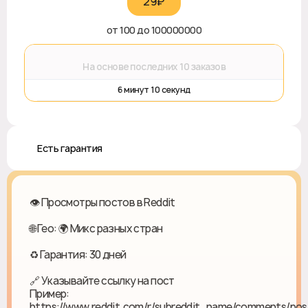
29₽‎
от 100 до 100000000
⌛
На основе последних 10 заказов
6 минут 10 секунд
♻️ Есть гарантия
👁️ Просмотры постов в Reddit
🌐 Гео: 🌍 Микс разных стран
♻ Гарантия: 30 дней
🔗 Указывайте ссылку на пост
Пример:
https://www.reddit.com/r/subreddit_name/comments/pos