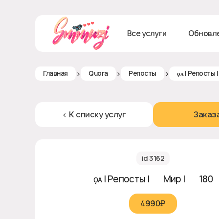
Все услуги
Обновл
>
>
>
Главная
Quora
Репосты
ǫᴀ | Репосты |
< К списку услуг
Заказ
id 3162
ǫᴀ | Репосты | 🌏 Мир | ♻ 180
4990₽‎