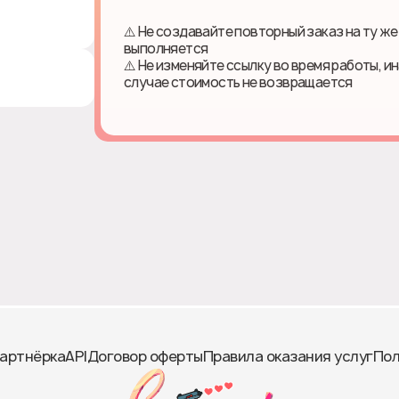
⚠️ Не создавайте повторный заказ на ту же
выполняется
⚠️ Не изменяйте ссылку во время работы, и
случае стоимость не возвращается
артнёрка
API
Договор оферты
Правила оказания услуг
Пол