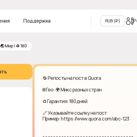
Р
ения
Поддержка
RUB (₽‎)
 🌏 Мир | ♻ 180
ать
🔁 Репосты на пост в Quora
🌐 Гео: 🌍 Микс разных стран
♻ Гарантия: 180 дней
🔗 Указывайте ссылку на пост
Пример: https://www.quora.com/abc-123
- - - - - - - - - - - - - - - - - - - - - - - - - - - - - - - - - -