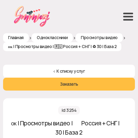
>
>
>
Главная
Одноклассники
Просмотры видео
ᴏᴋ | Просмотры видео | 🇷🇺 Россия + СНГ | ♻ 30 | База 2
< К списку услуг
Заказать
id 3254
ᴏᴋ | Просмотры видео | 🇷🇺 Россия + СНГ | ♻
30 | База 2