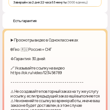
Завершён за 2 дня 22 часа 53 минуты
(1000 единиц)
♻️ Есть гарантия
▶️ Просмотры видео в Одноклассниках
🌐 Гео: 🇷🇺 Россия + СНГ
♻ Гарантия: 30 дней
🔗 Указывайте ссылку на видео
https://ok.ru/video/123456789
- - - - - - - - - - - - - - - - - - - - - - - - - - - - - - - - - -
⚠️ Не создавайте повторный заказ на ту же услугу
и ссылку, если предыдущий заказ ещё выполняется
⚠️ Не изменяйте ссылку во время работы, иначе ваш
заказ не будет доставлен, в этом случае