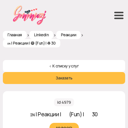
>
>
>
Главная
Linkedin
Реакции
ɪɴ | Реакции | 😄 (Fun) | ♻ 30
< К списку услуг
Заказать
id 4979
ɪɴ | Реакции | 😄 (Fun) | ♻ 30