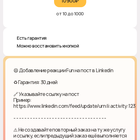
10900₽‎
от 10 до 1000
♻️ Есть гарантия
✅ Можно восстановить кнопкой
😄 Добавление реакции Fun на пост в Linkedin
♻ Гарантия: 30 дней
🔗 Указывайте ссылку на пост
Пример:
https://www.linkedin.com/feed/update/urn:li:activity:123
- - - - - - - - - - - - - - - - - - - - - - - - - - - - - - - - - -
⚠️ Не создавайте повторный заказ на ту же услугу
и ссылку, если предыдущий заказ ещё выполняется