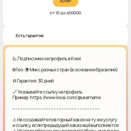
309₽‎
от 10 до 400000
♻️ Есть гарантия
🙋 Подписчики на профиль в Kwai
🌐 Гео: 🌍 Микс разных стран (в основном Бразилия)
♻ Гарантия: 30 дней
🔗 Указывайте ссылку на профиль
Пример: https://www.kwai.com/@username
- - - - - - - - - - - - - - - - - - - - - - - - - - - - - - - - - -
⚠️ Не создавайте повторный заказ на ту же услугу
и ссылку, если предыдущий заказ ещё выполняется
⚠️ Не изменяйте ссылку во время работы, иначе ваш