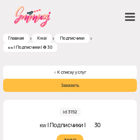
>
>
>
Главная
Kwai
Подписчики
ᴋᴡ | Подписчики | ♻ 30
< К списку услуг
Заказать
id 3152
ᴋᴡ | Подписчики | ♻ 30