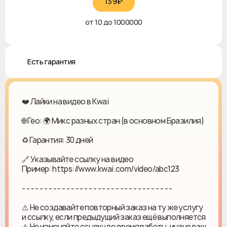
139₽‎
от 10 до 1000000
♻️ Есть гарантия
❤️ Лайки на видео в Kwai
🌐 Гео: 🌍 Микс разных стран (в основном Бразилия)
♻ Гарантия: 30 дней
🔗 Указывайте ссылку на видео
Пример: https://www.kwai.com/video/abc123
- - - - - - - - - - - - - - - - - - - - - - - - - - - - - - - - - -
⚠️ Не создавайте повторный заказ на ту же услугу
и ссылку, если предыдущий заказ ещё выполняется
⚠️ Не изменяйте ссылку во время работы, иначе ваш