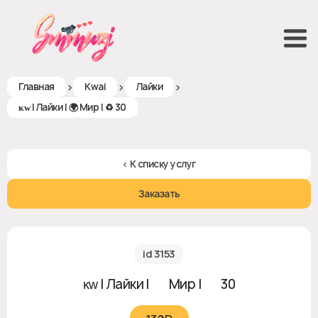
>
>
>
Главная
Kwai
Лайки
ᴋᴡ | Лайки | 🌍 Мир | ♻ 30
< К списку услуг
Заказать
id 3153
ᴋᴡ | Лайки | 🌍 Мир | ♻ 30