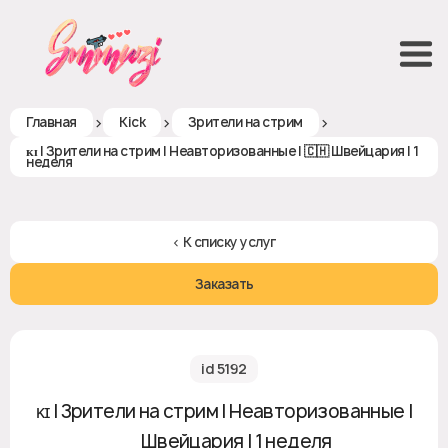
>
>
>
Главная
Kick
Зрители на стрим
ᴋɪ | Зрители на стрим | Неавторизованные | 🇨🇭 Швейцария | 1
неделя
< К списку услуг
Заказать
id 5192
ᴋɪ | Зрители на стрим | Неавторизованные |
🇨🇭 Швейцария | 1 неделя