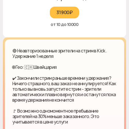
31900₽‎
от 10 до 10000
🔴 Неавторизованные зрители на стрим в Kick.
Удержание 1 неделя
🌐 Гео: 🇨🇭 Швейцария
✔️ Закончили стрим раньше времени удержания?
Ничего страшного, ваш заказ не аннулируется! Как
только вы вновь запустите стрим - зрители
автоматически плавно вернутся и останутся пока
время удержания не кончится
🚩 Возможно одномоментное пребывание
зрителей на 30% меньше заказанного. Это
учитывается в цене услуги