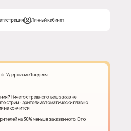
егистрация
Личный кабинет
ck. Удержание 1 неделя
ния? Ничего страшного, ваш заказ не
ите стрим - зрители автоматически плавно
я не кончится
ителей на 30% меньше заказанного. Это