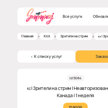
Все услуги
Обновл
>
>
>
Главная
Kick
Зрители на стрим
ᴋɪ | З
< К списку услуг
Заказ
id 5064
ᴋɪ | Зрители на стрим | Неавторизованны
Канада | 1 неделя
31900₽‎