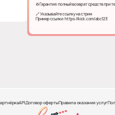
♻ Гарантия: полный возврат средств при т
🔗 Указывайте ссылку на стрим
Пример ссылки: https://kick.com/abc123
артнёрка
API
Договор оферты
Правила оказания услуг
Пол