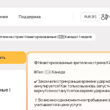
Р
ения
Поддержка
RUB (₽‎)
рители на стрим | Неавторизованные | 🇨🇦 Канада | 1 неделя
ать
🔴 Неавторизованные зрители на стрим в Ki
🌐 Гео: 🇨🇦 Канада
✔️ Закончили стрим раньше времени удержа
аннулируется! Как только вы вновь запуст
е | 🇨🇦
вернутся и останутся пока время удержани
🚩 Возможно одномоментное пребывание зр
учитывается в цене услуги