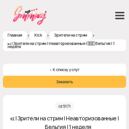
>
>
>
Главная
Kick
Зрители на стрим
ᴋɪ | Зрители на стрим | Неавторизованные | 🇧🇪 Бельгия | 1
неделя
< К списку услуг
Заказать
id 5171
ᴋɪ | Зрители на стрим | Неавторизованные |
🇧🇪 Бельгия | 1 неделя