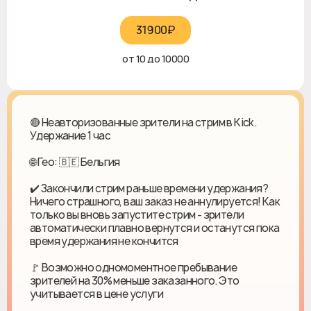
31900₽‎
от 10 до 10000
🔴 Неавторизованные зрители на стрим в Kick.
Удержание 1 час
🌐 Гео: 🇧🇪 Бельгия
✔️ Закончили стрим раньше времени удержания?
Ничего страшного, ваш заказ не аннулируется! Как
только вы вновь запустите стрим - зрители
автоматически плавно вернутся и останутся пока
время удержания не кончится
🚩 Возможно одномоментное пребывание
зрителей на 30% меньше заказанного. Это
учитывается в цене услуги