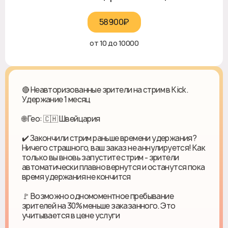
58900₽‎
от 10 до 10000
🔴 Неавторизованные зрители на стрим в Kick.
Удержание 1 месяц
🌐 Гео: 🇨🇭 Швейцария
✔️ Закончили стрим раньше времени удержания?
Ничего страшного, ваш заказ не аннулируется! Как
только вы вновь запустите стрим - зрители
автоматически плавно вернутся и останутся пока
время удержания не кончится
🚩 Возможно одномоментное пребывание
зрителей на 30% меньше заказанного. Это
учитывается в цене услуги