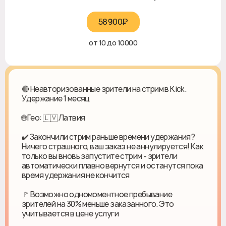
58900₽‎
от 10 до 10000
🔴 Неавторизованные зрители на стрим в Kick.
Удержание 1 месяц
🌐 Гео: 🇱🇻 Латвия
✔️ Закончили стрим раньше времени удержания?
Ничего страшного, ваш заказ не аннулируется! Как
только вы вновь запустите стрим - зрители
автоматически плавно вернутся и останутся пока
время удержания не кончится
🚩 Возможно одномоментное пребывание
зрителей на 30% меньше заказанного. Это
учитывается в цене услуги