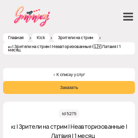
>
>
>
Главная
Kick
Зрители на стрим
ᴋɪ | Зрители на стрим | Неавторизованные | 🇱🇻 Латвия | 1
месяц
< К списку услуг
Заказать
id 5275
ᴋɪ | Зрители на стрим | Неавторизованные |
🇱🇻 Латвия | 1 месяц