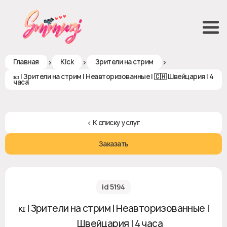
>
>
>
Главная
Kick
Зрители на стрим
ᴋɪ | Зрители на стрим | Неавторизованные | 🇨🇭 Швейцария | 4
часа
< К списку услуг
Заказать
id 5194
ᴋɪ | Зрители на стрим | Неавторизованные |
🇨🇭 Швейцария | 4 часа