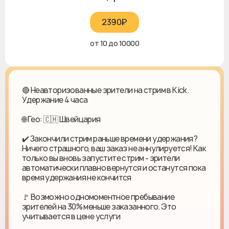
2390₽‎
от 10 до 10000
🔴 Неавторизованные зрители на стрим в Kick.
Удержание 4 часа
🌐 Гео: 🇨🇭 Швейцария
✔️ Закончили стрим раньше времени удержания?
Ничего страшного, ваш заказ не аннулируется! Как
только вы вновь запустите стрим - зрители
автоматически плавно вернутся и останутся пока
время удержания не кончится
🚩 Возможно одномоментное пребывание
зрителей на 30% меньше заказанного. Это
учитывается в цене услуги